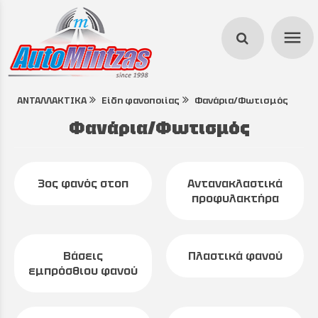
menu
ΑΝΤΑΛΛΑΚΤΙΚΑ
Είδη φανοποιίας
Φανάρια/Φωτισμός
search
Φανάρια/Φωτισμός
3ος φανός στοπ
Αντανακλαστικά
προφυλακτήρα
Βάσεις
Πλαστικά φανού
εμπρόσθιου φανού