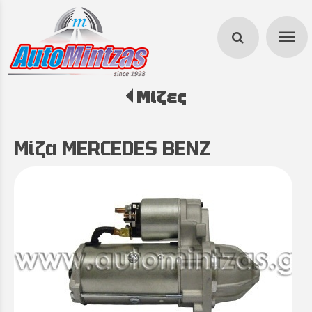
menu
Μίζες
search
Μίζα MERCEDES BENZ