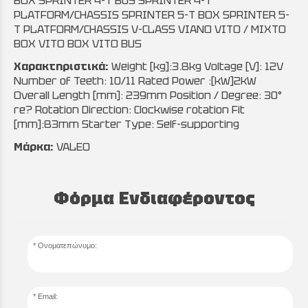
BOX SPRINTER 4-T BUS SPRINTER 4-T
PLATFORM/CHASSIS SPRINTER 5-T BOX SPRINTER 5-
T PLATFORM/CHASSIS V-CLASS VIANO VITO / MIXTO
BOX VITO BOX VITO BUS
Χαρακτηριστικά:
Weight [kg]:3.8kg Voltage [V]: 12V
Number of Teeth: 10/11 Rated Power :[kW]2kW
Overall Length [mm]: 239mm Position / Degree: 30°
re? Rotation Direction: Clockwise rotation Fit
[mm]:83mm Starter Type: Self-supporting
Μάρκα:
VALEO
Φόρμα Ενδιαφέροντος
Ονοματεπώνυμο:
Email: