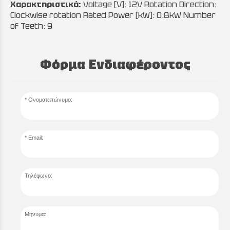
Χαρακτηριστικά:
Voltage [V]: 12V Rotation Direction:
Clockwise rotation Rated Power [kW]: 0.8kW Number
of Teeth: 9
Φόρμα Ενδιαφέροντος
Ονοματεπώνυμο:
Email:
Τηλέφωνο:
Μήνυμα: