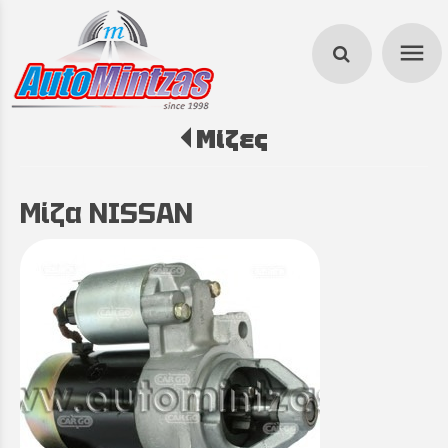
menu
Μίζες
search
Μίζα NISSAN