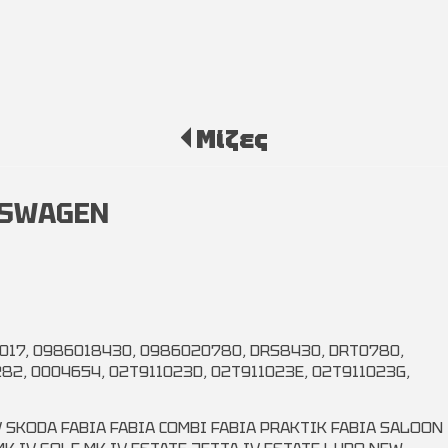
Μίζες
LKSWAGEN
21017, 0986018430, 0986020780, DRS8430, DRT0780,
282, 0004654, 02T911023D, 02T911023E, 02T911023G,
V SKODA FABIA FABIA COMBI FABIA PRAKTIK FABIA SALOON