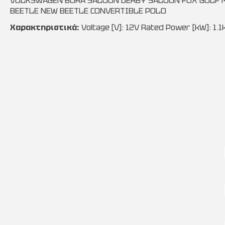
VOLKSWAGEN BORA SALOON DERBY SALOON FOX GOLF MK
BEETLE NEW BEETLE CONVERTIBLE POLO
Χαρακτηριστικά:
Voltage [V]: 12V Rated Power [kW]: 1.