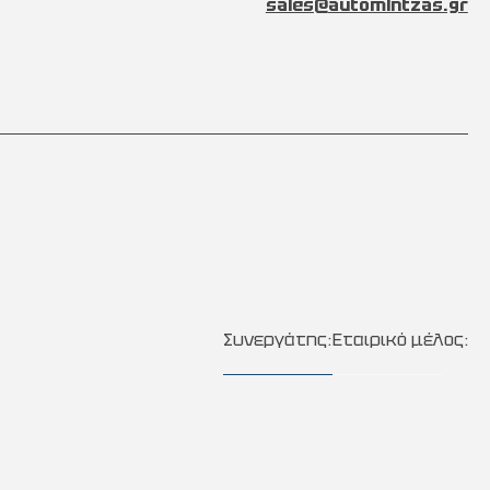
sales@automintzas.gr
Συνεργάτης:
Εταιρικό μέλος: