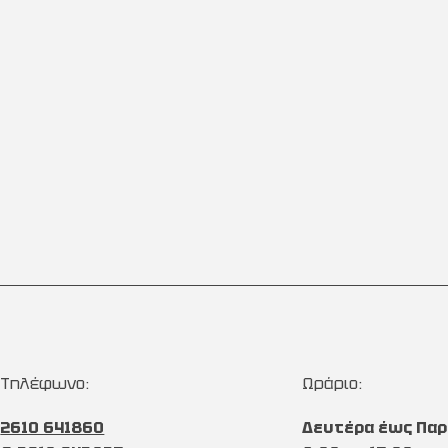
Τηλέφωνο:
Ωράριο:
2610 641860
Δευτέρα έως Παρ