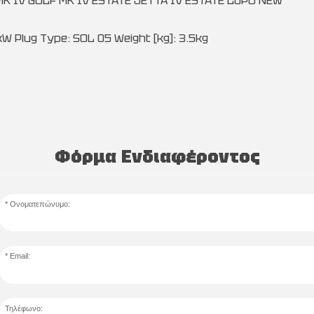
 IV GOLF MK IV ESTATE JETTA IV ESTATE LUPO NEW
1kW Plug Type: SOL 05 Weight [kg]: 3.5kg
Φόρμα Ενδιαφέροντος
Ονοματεπώνυμο:
Email:
Τηλέφωνο: