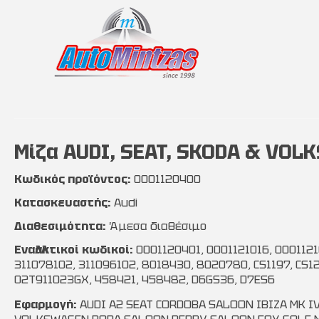
Μίζα AUDI, SEAT, SKODA & VO
Κωδικός προϊόντος:
0001120400
Κατασκευαστής:
Audi
Διαθεσιμότητα:
Άμεσα διαθέσιμο
Εναλλακτικοί κωδικοί:
0001120401, 0001121016, 00011
311078102, 311096102, 8018430, 8020780, CS1197, CS1
02T911023GX, 458421, 458482, D6GS36, D7ES6
Εφαρμογή:
AUDI A2 SEAT CORDOBA SALOON IBIZA MK I