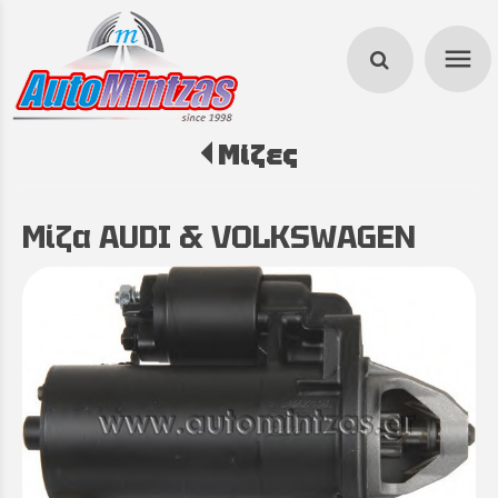
menu
Μίζες
search
Μίζα AUDI & VOLKSWAGEN