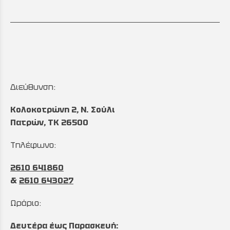
Διεύθυνση:
Κολοκοτρώνη 2, Ν. Σούλι
Πατρών, TK 26500
Τηλέφωνο:
2610 641860
&
2610 643027
Ωράριο:
Δευτέρα έως Παρασκευή: