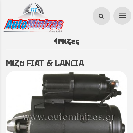
menu
Μίζες
search
Μίζα FIAT & LANCIA