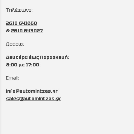
Τηλέφωνο:
2610 641860
&
2610 643027
Ωράριο:
Δευτέρα έως Παρασκευή:
8:00 με 17:00
Email:
info@automintzas.gr
sales@automintzas.gr