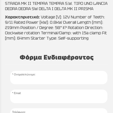
STRADA MK II TEMPRA TEMPRA S.W. TIPO UNO LANCIA
DEDRA DEDRA SW DELTA I DELTA MK II PRISMA
Χαρακτηριστικά:
Voltage [V]: 12V Number of Teeth:
9/11 Rated Power [kW]: 0.8kW Overall Length [mm]:
219mm Position / Degree: 58° li? Rotation Direction:
Clockwise rotation Terminal/Clamp: with 15a clamp Fit
[mm]: 64mm Starter Type: Self-supporting
Φόρμα Ενδιαφέροντος
Ονοματεπώνυμο:
Email:
Τηλέφωνο: