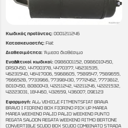
Κωδικός προϊόντος:
0001211246
Κατασκευαστής:
Fiat
Διαθεσιμότητα:
Άμεσα διαθέσιμο
Εναλλακτικοί κωδικοί:
0986001152, 0986010450,
DRS0450, 44700378, 4470377, 46231535,
46231540, 46417006, 5968605, 7589547, 7589655,
7666528, 7733966, 77398430, 7772462, 7773812,
8010450, 8080043, 42211242, 42211246, 42221532,
42223031, 184460, 432659, 436007, D9E123
Εφαρμογή:
ALL VEHICLE FITMENTSFIAT BRAVA
BRAVO I FIORINO BOX FIORINO PICK UP MAREA
MAREA WEEKEND PALIO PALIO WEEKEND PUNTO
REGATA SALOON REGATA WEEKEND RITMO BERTONE
CONVERTIBLE SCUDO BOX SCUDO COMBINATO STRADA