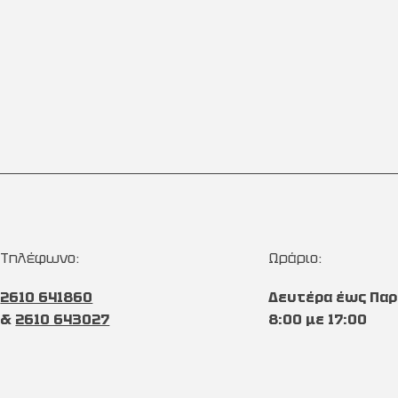
Τηλέφωνο:
Ωράριο:
2610 641860
Δευτέρα έως Παρ
&
2610 643027
8:00 με 17:00