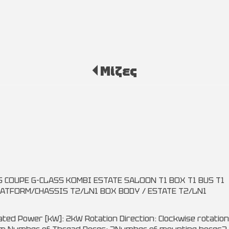
Μίζες
 COUPE G-CLASS KOMBI ESTATE SALOON T1 BOX T1 BUS T1
LATFORM/CHASSIS T2/LN1 BOX BODY / ESTATE T2/LN1
ated Power [kW]: 2kW Rotation Direction: Clockwise rotation