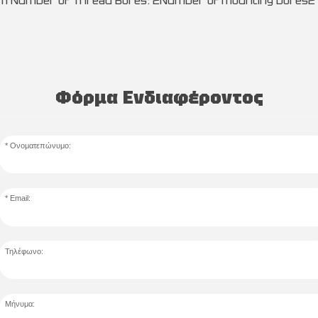
2mm Number of Thread Bores: 2Number of mounting bores2
Φόρμα Ενδιαφέροντος
Ονοματεπώνυμο:
Email:
Τηλέφωνο:
Μήνυμα: