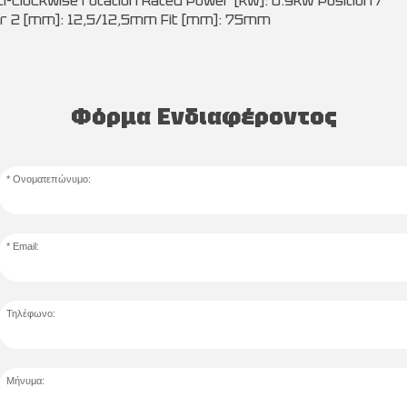
nti-clockwise rotation Rated Power [kW]: 0.9kW Position /
er 2 [mm]: 12,5/12,5mm Fit [mm]: 75mm
Φόρμα Ενδιαφέροντος
Ονοματεπώνυμο:
Email:
Τηλέφωνο:
Μήνυμα: