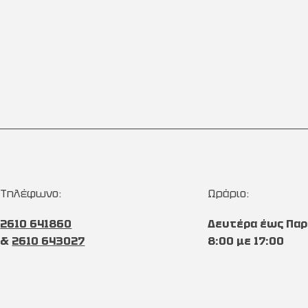
Τηλέφωνο:
Ωράριο:
2610 641860
Δευτέρα έως Παρ
&
2610 643027
8:00 με 17:00