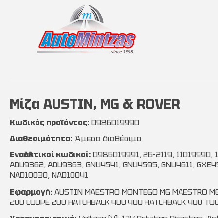
Mίζα AUSTIN, MG & ROVER
Κωδικός προϊόντος:
0986019990
Διαθεσιμότητα:
Άμεσα διαθέσιμο
Εναλλακτικοί κωδικοί:
0986019991, 26-2119, 11019990,
ADU9362, ADU9363, GNU4541, GNU4595, GNU4611, GXE4
NAD10030, NAD10041
Εφαρμογή:
AUSTIN MAESTRO MONTEGO MG MAESTRO MG
200 COUPE 200 HATCHBACK 400 400 HATCHBACK 400 T