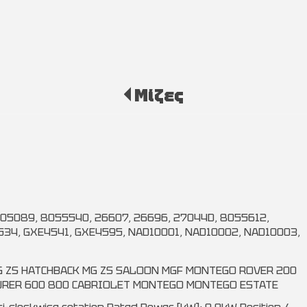
Μίζες
 105089, 8055540, 26607, 26696, 27044D, 8055612,
534, GXE4541, GXE4595, NAD10001, NAD10002, NAD10003,
 ZS HATCHBACK MG ZS SALOON MGF MONTEGO ROVER 200
OURER 600 800 CABRIOLET MONTEGO MONTEGO ESTATE