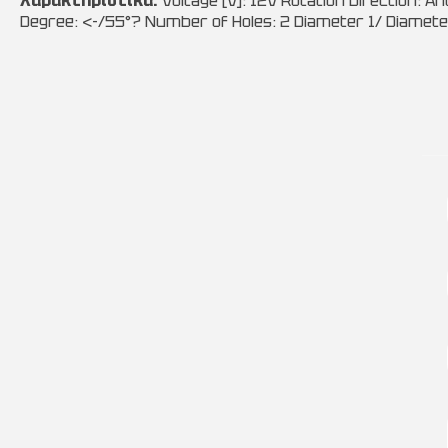
Χαρακτηριστικά:
Voltage [V]: 12V Rotation Direction: A
Degree: <-/55°? Number of Holes: 2 Diameter 1/ Diamet