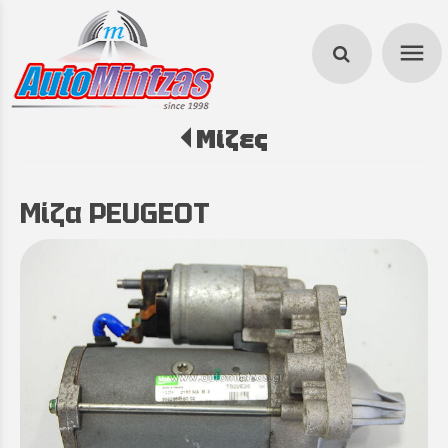
menu
Μίζες
search
Μίζα PEUGEOT