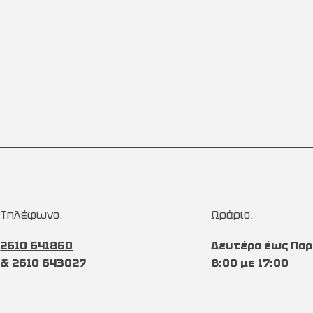
Τηλέφωνο:
Ωράριο:
2610 641860
Δευτέρα έως Παρ
&
2610 643027
8:00 με 17:00