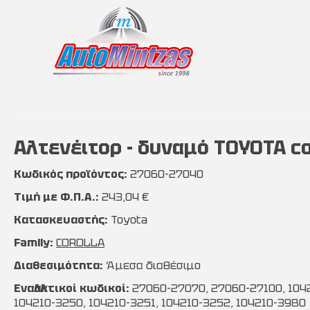
Αλτενέιτορ - δυναμό TOYOTA cor
Κωδικός προϊόντος:
27060-27040
Τιμή με Φ.Π.Α.:
243,04 €
Κατασκευαστής:
Toyota
Family:
COROLLA
Διαθεσιμότητα:
Άμεσα διαθέσιμο
Εναλλακτικοί κωδικοί:
27060-27070, 27060-27100, 1042
104210-3250, 104210-3251, 104210-3252, 104210-3980