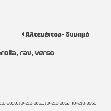
Αλτενέιτορ- δυναμό
olla, rav, verso
10-3050, 104210-3051, 104210-3052, 104210-3060,