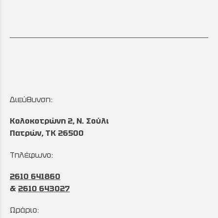
Διεύθυνση:
Κολοκοτρώνη 2, Ν. Σούλι
Πατρών, TK 26500
Τηλέφωνο:
2610 641860
&
2610 643027
Ωράριο: