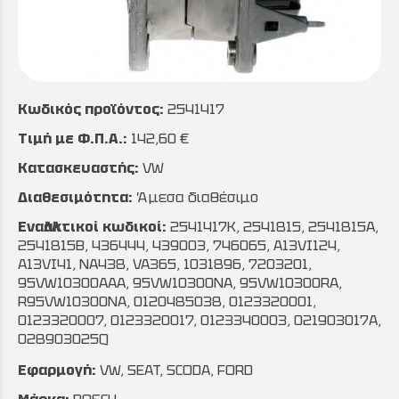
Κωδικός προϊόντος:
2541417
Τιμή με Φ.Π.Α.:
142,60 €
Κατασκευαστής:
VW
Διαθεσιμότητα:
Άμεσα διαθέσιμο
Εναλλακτικοί κωδικοί:
2541417K, 2541815, 2541815A,
2541815B, 436444, 439003, 746065, A13VI124,
A13VI41, NA438, VA365, 1031896, 7203201,
95VW10300AAA, 95VW10300NA, 95VW10300RA,
R95VW10300NA, 0120485038, 0123320001,
0123320007, 0123320017, 0123340003, 021903017A,
028903025Q
Εφαρμογή:
VW, SEAT, SCODA, FORD