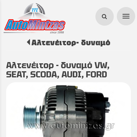
menu
Αλτενέιτορ- δυναμό
search
Αλτενέιτορ - δυναμό VW,
SEAT, SCODA, AUDI, FORD