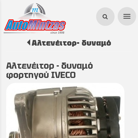
menu
Αλτενέιτορ- δυναμό
search
Αλτενέιτορ - δυναμό
φορτηγού IVECO