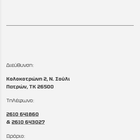
Διεύθυνση:
Κολοκοτρώνη 2, Ν. Σούλι
Πατρών, TK 26500
Τηλέφωνο:
2610 641860
&
2610 643027
Ωράριο: