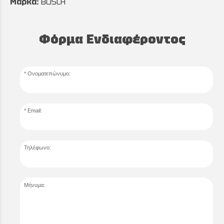
Μάρκα:
BOSCH
Φόρμα Ενδιαφέροντος
Ονοματεπώνυμο:
Email:
Τηλέφωνο:
Μήνυμα: