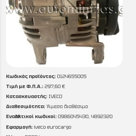
Κωδικός προϊόντος:
0124655005
Τιμή με Φ.Π.Α.:
297,60 €
Κατασκευαστής:
IVECO
Διαθεσιμότητα:
Άμεσα διαθέσιμο
Εναλλακτικοί κωδικοί:
0986045430, 4892320
Εφαρμογή:
iveco eurocargo