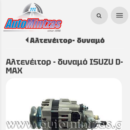
menu
Αλτενέιτορ- δυναμό
search
Αλτενέιτορ - δυναμό ISUZU D-
MAX