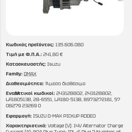
Κωδικός προϊόντος:
135.606.080
Τιμή με Φ.Π.Α.:
241,80 €
Κατασκευαστής:
Isuzu
Family:
DMAX
Διαθεσιμότητα:
Άμεσα διαθέσιμο
Εναλλακτικοί κωδικοί:
243128802, 243128802,
LR180513B, 28-6551, LR180-513B, 8973272181, 57
08279 23269 0
Εφαρμογή:
ISUZU D-MAX PICKUP RODEO
Χαρακτηριστικά:
Voltage [V]: 14V Alternator Charge
Current [A]: 80A Plug Type: IDL-S.Plug 7 Number of