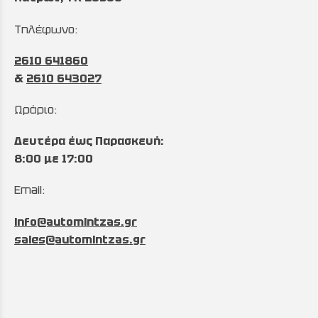
Τηλέφωνο:
2610 641860
&
2610 643027
Ωράριο:
Δευτέρα έως Παρασκευή:
8:00 με 17:00
Email:
info@automintzas.gr
sales@automintzas.gr