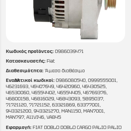
Κωδικός προϊόντος:
0986039471
Κατασκευαστής:
Fiat
Διαθεσιμότητα:
Άμεσα διαθέσιμο
Εναλλακτικοί κωδικοί:
0986080540, 0999555001,
46231693, 46407649, 46420960, 46430525,
46530060, 46554402, 46554405, 46769376,
46800158, 46816029, 46843093, 5895037,
71721120, 71721152, 63321869, 63377001,
943321200, 943321270, MAN1150, MAN7001,
MAN797, A11VI46, VA845
Εφαρμογή:
FIAT DOBLO DOBLO CARGO PALIO PALIO