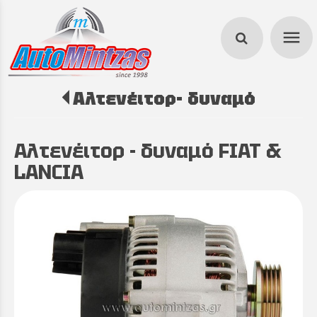
menu
Αλτενέιτορ- δυναμό
search
Αλτενέιτορ - δυναμό FIAT &
LANCIA