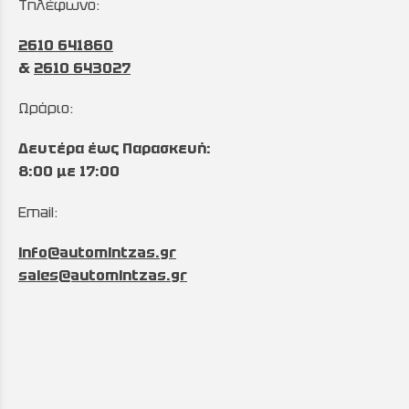
Τηλέφωνο:
2610 641860
&
2610 643027
Ωράριο:
Δευτέρα έως Παρασκευή:
8:00 με 17:00
Email:
info@automintzas.gr
sales@automintzas.gr