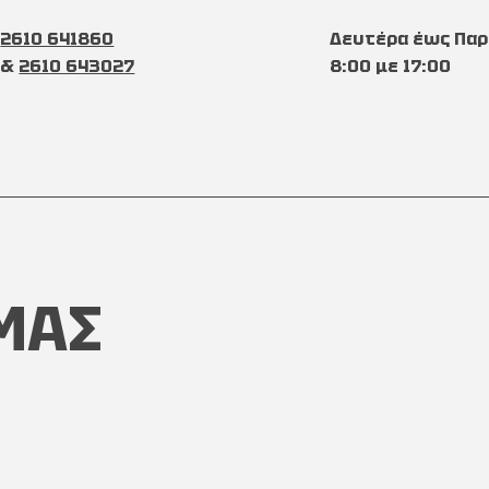
2610 641860
Δευτέρα έως Παρ
&
2610 643027
8:00 με 17:00
ΜΑΣ