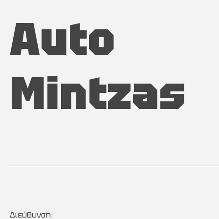
Auto
Mintzas
Διεύθυνση: