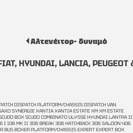
Αλτενέιτορ- δυναμό
FIAT, HYUNDAI, LANCIA, PEUGEOT
SPATCH DISPATCH PLATFORM/CHASSIS DISPATCH VAN
AXO SYNERGIE XANTIA XANTIA ESTATE XM XM ESTATE
 SCUDO BOX SCUDO COMBINATO ULYSSE HYUNDAI LANTRA II
6 I 106 MK II 306 BREAK 306 HATCHBACK 306 SALOON 406
ER BUS BOXER PLATFORM/CHASSIS EXPERT EXPERT BOX