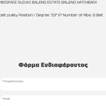
MBISPACE SUZUKI BALENO ESTATE BALENO HATCHBACK
belt pulley Position / Degree: 53° li? Number of Ribs: 6 Belt
A
Φόρμα Ενδιαφέροντος
Ονοματεπώνυμο:
Email: