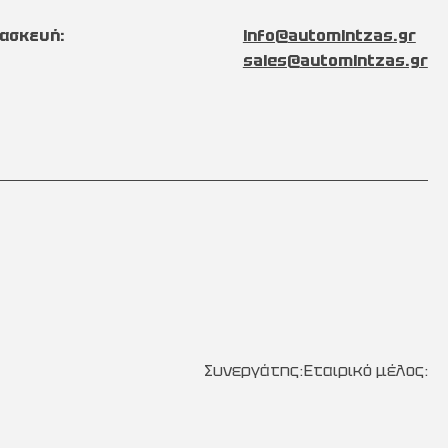
ασκευή:
info@automintzas.gr
sales@automintzas.gr
Συνεργάτης:
Εταιρικό μέλος: