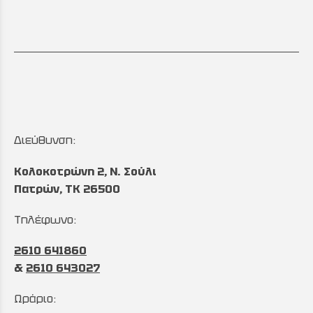
Διεύθυνση:
Κολοκοτρώνη 2, Ν. Σούλι
Πατρών, TK 26500
Τηλέφωνο:
2610 641860
&
2610 643027
Ωράριο: