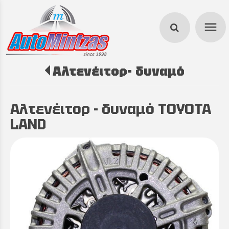
menu
Αλτενέιτορ- δυναμό
search
Αλτενέιτορ - δυναμό TOYOTA
LAND