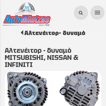
menu
Αλτενέιτορ- δυναμό
search
Αλτενέιτορ - δυναμό
MITSUBISHI, NISSAN &
INFINITI