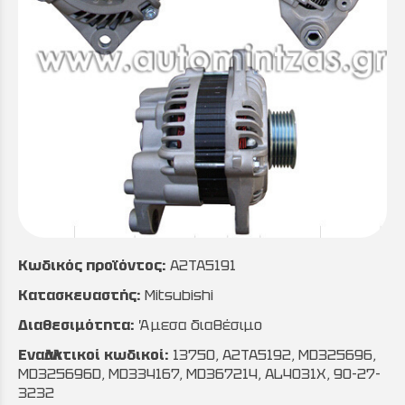
Κωδικός προϊόντος:
A2TA5191
Κατασκευαστής:
Mitsubishi
Διαθεσιμότητα:
Άμεσα διαθέσιμο
Εναλλακτικοί κωδικοί:
13750, A2TA5192, MD325696,
MD325696D, MD334167, MD367214, AL4031X, 90-27-
3232