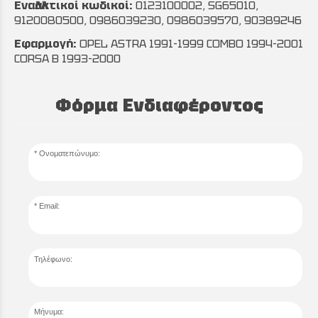
Εναλλακτικοί κωδικοί:
0123100002, SG65010,
9120080500, 0986039230, 0986039570, 90389246
Εφαρμογή:
OPEL ASTRA 1991-1999 COMBO 1994-2001
CORSA B 1993-2000
Φόρμα Ενδιαφέροντος
Ονοματεπώνυμο:
Email:
Τηλέφωνο:
Μήνυμα: