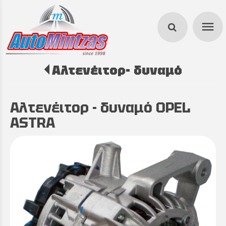
menu
Αλτενέιτορ- δυναμό
search
Αλτενέιτορ - δυναμό OPEL
ASTRA