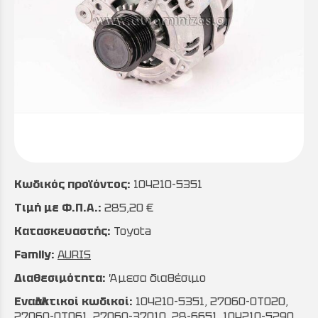
Κωδικός προϊόντος:
104210-5351
Τιμή με Φ.Π.Α.:
285,20 €
Κατασκευαστής:
Toyota
Family:
AURIS
Διαθεσιμότητα:
Άμεσα διαθέσιμο
Εναλλακτικοί κωδικοί:
104210-5351, 27060-0T020,
27060-0T061, 27060-37010, 28-6651, 104210-5290,