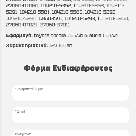
27060-0T060, 104210-5352, 104210-5353, 104210-
5291, 104210-5581, 104210-5580, 104210-5292,
104210-5294, LRA03541, 104210-5293, 104210-5350,
27060-0T021, 27060-37011
Εφαρμογή:
toyota corolla 1.6 vvti & auris 1.6 vvti
Χαρακτηριστικά:
12v 100ah
Φόρμα Ενδιαφέροντος
Ονοματεπώνυμο:
Email:
Τηλέφωνο: