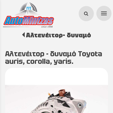
menu
Αλτενέιτορ- δυναμό
search
Αλτενέιτορ - δυναμό Toyota
auris, corolla, yaris.