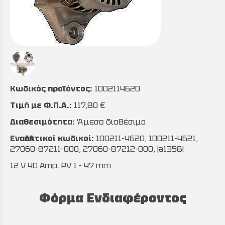
Κωδικός προϊόντος:
1002114620
Τιμή με Φ.Π.Α.:
117,80 €
Διαθεσιμότητα:
Άμεσα διαθέσιμο
Εναλλακτικοί κωδικοί:
100211-4620, 100211-4621,
27060-87211-000, 27060-87212-000, ja1358i
12 V 40 Amp. PV 1 - 47 mm
Φόρμα Ενδιαφέροντος