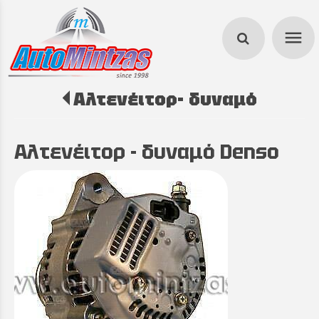
menu
Αλτενέιτορ- δυναμό
search
Αλτενέιτορ - δυναμό Denso