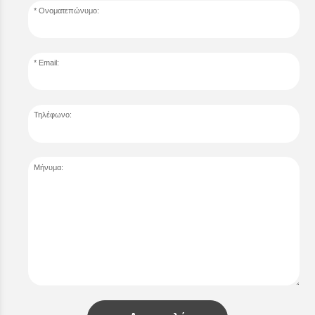
Ονοματεπώνυμο:
Email:
Τηλέφωνο:
Μήνυμα: