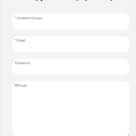
Ονοματεπώνυμο:
Email:
Τηλέφωνο:
Μήνυμα: