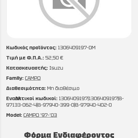
Κωδικός προϊόντος:
1306409197-DM
Τιμή με Φ.Π.Α.:
52,50 €
Κατασκευαστής:
Isuzu
Family:
CAMPO
Διαθεσιμότητα:
Μη διαθέσιμο
Εναλλακτικοί κωδικοί:
1306409197|1306409197|8-
97133-062-4|8-97940-399-0|8-97940-402-0
Model:
CAMPO '97-'03
Φόρμα Ενδιαφέροντος