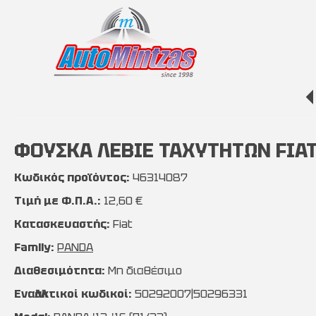
ΦΟΥΣΚΑ ΛΕΒΙΕ ΤΑΧΥΤΗΤΩΝ FIAT P
Κωδικός προϊόντος:
46314087
Τιμή με Φ.Π.Α.:
12,60 €
Κατασκευαστής:
Fiat
Family:
PANDA
Διαθεσιμότητα:
Μη διαθέσιμο
Εναλλακτικοί κωδικοί:
50292007|50296331