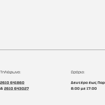
Τηλέφωνο:
Ωράριο:
2610 641860
Δευτέρα έως Παρ
&
2610 643027
8:00 με 17:00