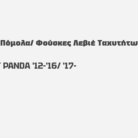
Πόμολα/ Φούσκες Λεβιέ Ταχυτήτω
ANDA '12-'16/ '17-